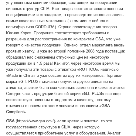
улучшенными копиями образцов, состоящих на вооружении
силовых структур США. Все товары соответствовали военным
спецификациям и стандартам, в производстве использовались
самые качественные материалы (в том числе нейлон и
полиэфир типа CORDURA). Страна происхождения товаров -
Южная Корея. Продукция соответствует требованиям и
разрешена для распространения по контрактам GSA, что уже
говорит о качестве продукции. Однако, отдел маркетинга вновь
проявил хватку, и уже во второй половине 2008 года поставщик
обрадовал нас снижением отпускных цен на некоторую
продукцию аж в 1,5 раза! Как итог, через некоторое время мы
уже получали эти товары с этикеткой «ROTHCO», надписью
«Made in China» и уже совсем из других материалов. Торговая
марка «G.I. PLUS» сначала получила другое описание на
этикетке, а затем была окончательно заменена и сама этикетка.
Сегодня часть продукции бывшей серии «
G.I. PLUS
» все еще
соответствует военным стандартам и качеству, поэтому
отмечены в нашем каталоге значком и названием «
GSA
Compliant
».
GSA
(https://www.gsa.gov/)- если кратко и понятно, то это
государственная структура в США, через которую
осуществляется приобретение услуг и оборудования. Аналог