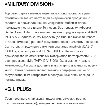
«MILITARY DIVISION»
Торговая марка «военное отделение» использовалась для
обозначения только настоящей американской продукции, с
гордостью произведенной на мощностях фабрики легкой
промышленности в штате Теннесси. Все товары (униформа
Battle Dress Uniform) носили на лейблах гордую надпись «MADE
IN U.S.A.», однако за эту гордость (по мнению маркетингового
отдела компании) рядовой покупатель переплачивать все же не
был готов, и продукцию заменили сначала линейкой «BASIC
ISSUE», а затем уже и «ULTRA FORCE». Несмотря на
производство из американских материалов на территории США,
вся продукция «MILITARY DIVISION» была исключительно
коммерческой и была доступна в милитари магазинах по всему
миру. Пошив соответствовал военной спецификации, но по
государственным контрактам в вооруженные силы одежда не
поставлялась.
«G.I. PLUS»
Серия военного снаряжения (подсумки, рюкзаки, ремни,
разгрузочные жилеты), которые являлись точными или