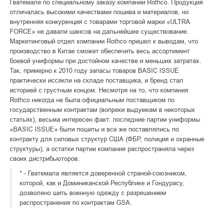
Гватемале по специальному заказу компании Rothco. Продукция
отличалась высокими качествами пошива и материалов, но
внутренняя конкуренция с товарами торговой марки «ULTRA
FORCE» не давали шансов на дальнейшее существование.
Маркетинговый отдел компании Rothco пришел к выводам, что
производство в Китае сможет обеспечить весь ассортимент
боевой униформы при достойном качестве и меньших затратах.
Так, примерно к 2010 году запасы товаров BASIC ISSUE
практически иссякли на складе поставщика, и бренд стал
историей с грустным концом. Несмотря на то, что компания
Rothco никогда не была официальным поставщиком по
государственным контрактам (вопреки выдумкам в некоторых
статьях), весьма интересен факт: последние партии униформы
«BASIC ISSUE» были пошиты и все же поставлялись по
контракту для силовых структур США (ФБР, полиция и охранные
структуры), а остатки партии компания распространяла через
своих дистрибьюторов.
* - Гватемала является доверенной страной-союзником,
которой, как и Доминиканской Республике и Гондурасу,
дозволено шить военную одежду с разрешением
распространения по контрактам GSA.