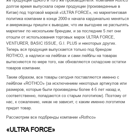
же продукция одного и того же производителя. Компания Rothco
долгое время выпускала серии продукции (произведенные в
Китае) под торговой маркой «ULTRA FORCE», но маркетинговая
политика компании в конце 2000-х начала кардинально меняться
и американцы пришли к выводам, что им выгоднее не распылять
маркетинг по нескольким брендам, и за последние 5 лет они
отошли от использования торговых марок ULTRA FORCE,
VENTURER, BASIC ISSUE, G.I. PLUS и некоторых других.
Теперь вся продукция выпускается только под брендом
ROTHCO, а надписи на лейблах и сами лейблы на товарах
вытесняются по мере того, как обновляются складские остатки
товаров компании.
Таким образом, все товары сегодня поставляются именно с
лейблом «ROTHCO» (за исключением некоторых артикулов или
размеров, которые были произведены более 4-5 лет назад и,
соответственно, попадаются со старым логотипом). Поэтому от
нас, к сожалению, никак не зависит, с каким именно логотипом
придет товар.
Рассмотрим все подбренды компании «Rothco»
«ULTRA FORCE»