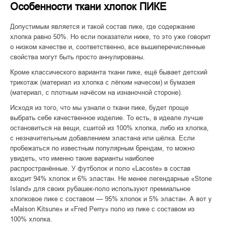
Особенности ткани хлопок ПИКЕ
Допустимым является и такой состав пике, где содержание
хлопка равно 50%. Но если показатели ниже, то это уже говорит
о низком качестве и, соответственно, все вышеперечисленные
свойства могут быть просто аннулированы.
Кроме классического варианта ткани пике, ещё бывает детский
трикотаж (материал из хлопка с лёгким начесом) и бумазея
(материал, с плотным начёсом на изнаночной стороне).
Исходя из того, что мы узнали о ткани пике, будет проще
выбрать себе качественное изделие. То есть, в идеале лучше
остановиться на вещи, сшитой из 100% хлопка, либо из хлопка,
с незначительным добавлением эластана или шёлка. Если
пробежаться по известным популярным брендам, то можно
увидеть, что именно такие варианты наиболее
распространённые. У футболок и поло «Lacoste» в состав
входит 94% хлопок и 6% эластан. Не менее легендарные «Stone
Island» для своих рубашек-поло используют премиальное
хлопковое пике с составом — 95% хлопок и 5% эластан. А вот у
«Maison Kitsune» и «Fred Perry» поло из пике с составом из
100% хлопка.