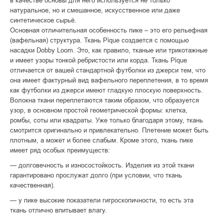
в качестве основы для него используется не только
натуральное, но и смешанное, искусственное или даже
синтетическое сырьё.
Основная отличительная особенность пике – это его рельефная
(вафельная) структура. Ткань Pique создается с помощью
насадки Dobby Loom. Это, как правило, тканые или трикотажные
и имеет узоры тонкой ребристости или корда. Ткань Pique
отличается от вашей стандартной футболки из джерси тем, что
она имеет фактурный вид вафельного переплетения, в то время
как футболки из джерси имеют гладкую плоскую поверхность.
Волокна ткани переплетаются таким образом, что образуется
узор, в основном простой геометрической формы: клетка,
ромбы, соты или квадраты. Уже только благодаря этому, ткань
смотрится оригинально и привлекательно. Плетение может быть
плотным, а может и более слабым. Кроме этого, ткань пике
имеет ряд особых преимуществ:
— долговечность и износостойкость. Изделия из этой ткани
гарантировано прослужат долго (при условии, что ткань
качественная).
— у пике высокие показатели гигроскопичности, то есть эта
ткань отлично впитывает влагу.