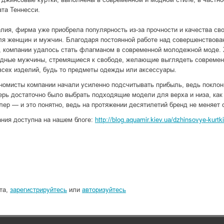
ата Теннесси.
лия, фирма уже приобрела популярность из-за прочности и качества сво
ля женщин и мужчин. Благодаря постоянной работе над совершенствова
r, компании удалось стать флагманом в современной молодежной моде. 
идные мужчины, стремящиеся к свободе, желающие выглядеть современ
всех изделий, будь то предметы одежды или аксессуары.
ономисты компании начали усиленно подсчитывать прибыль, ведь поклон
ерь достаточно было выбрать подходящие модели для верха и низа, как
ер — и это понятно, ведь на протяжении десятилетий бренд не меняет 
ания доступна на нашем блоге:
http://blog.aquamir.kiev.ua/dzhinsovye-kurtki
ста,
зарегистрируйтесь
или
авторизуйтесь