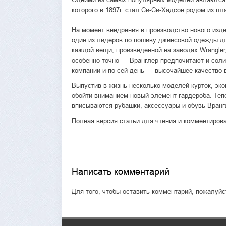
которого в 1897г. стал Си-Си-Хадсон родом из шт
На момент внедрения в производство нового изде
один из лидеров по пошиву джинсовой одежды д
каждой вещи, произведенной на заводах Wrangle
особенно точно — Вранглер предпочитают и сол
компании и по сей день — высочайшее качество 
Выпустив в жизнь несколько моделей курток, эк
обойти вниманием новый элемент гардероба. Теп
вписываются рубашки, аксессуары и обувь Врангл
Полная версия статьи для чтения и комментиров
Написать комментарий
Для того, чтобы оставить комментарий, пожалуй