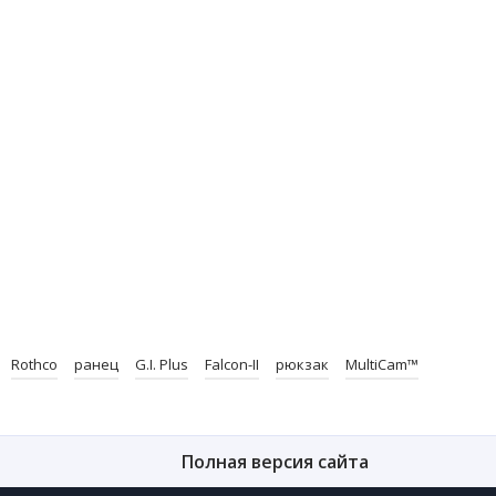
Rothco
ранец
G.I. Plus
Falcon-II
рюкзак
MultiCam™
Полная версия сайта