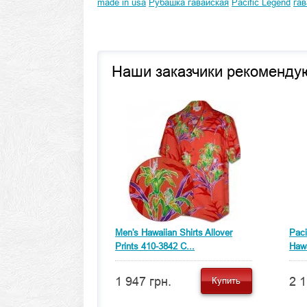
made in usa
Рубашка гавайская
Pacific Legend
гав
Наши заказчики рекоменду
Men's Hawaiian Shirts Allover
Paci
Prints 410-3842 C...
Hawa
1 947 грн.
2 1
Купить