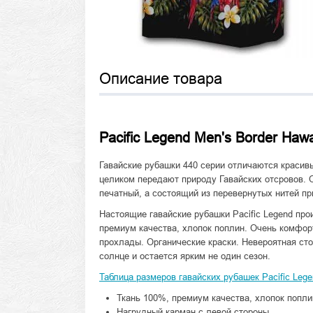
Описание товара
Pacific Legend Men's Border Hawa
Гавайские рубашки 440 серии отличаются красив
целиком передают природу Гавайских отсровов. О
печатный, а состоящий из перевернутых нитей при
Настоящие гавайские рубашки Pacific Legend про
премиум качества, хлопок поплин. Очень комфор
прохлады. Органические краски. Невероятная сто
солнце и остается ярким не один сезон.
Таблица размеров гавайских рубашек Pacific Legen
Ткань 100%, премиум качества, хлопок попли
Нагрудный карман с левой стороны.