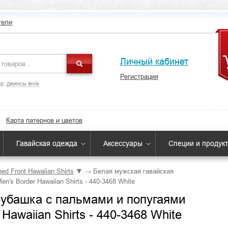
тели
Личный кабинет
Регистрация
р:
джинсы levis
Карта патернов и цветов
Гавайская одежда
Аксессуары
Специи и продук
ed Front Hawaiian Shirts
▼
→
Белая мужская гавайская
n's Border Hawaiian Shirts - 440-3468 White
рубашка с пальмами и попугаями
 Hawaiian Shirts - 440-3468 White