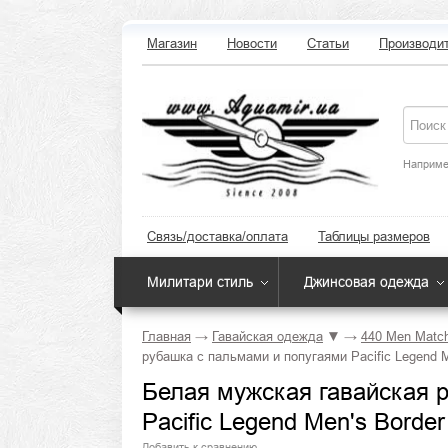
Магазин
Новости
Статьи
Производи
Наприме
Связь/доставка/оплата
Таблицы размеров
Милитари стиль
Джинсовая одежда
Главная
→
Гавайская одежда
▼
→
440 Men Match
рубашка с пальмами и попугаями Pacific Legend Me
Белая мужская гавайская 
Pacific Legend Men's Border
Добавить к сравнению