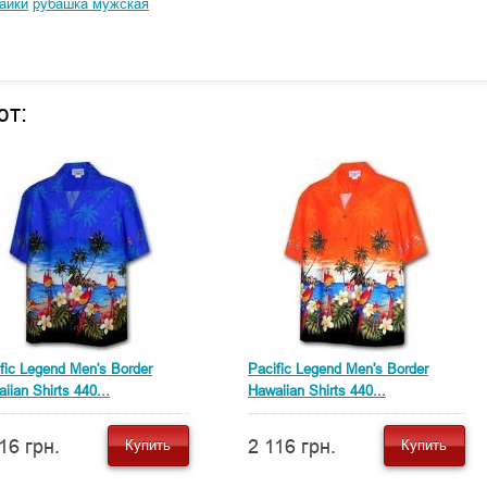
айки
рубашка мужская
ют:
fic Legend Men's Border
Pacific Legend Men's Border
iian Shirts 440...
Hawaiian Shirts 440...
16 грн.
2 116 грн.
Купить
Купить