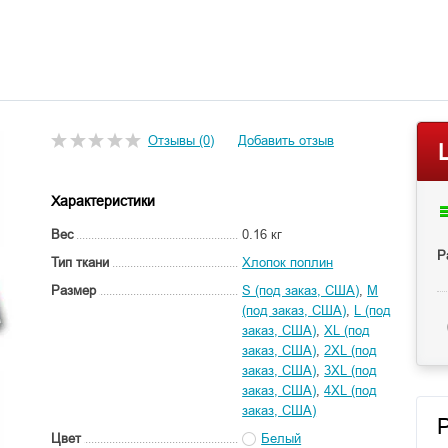
Отзывы (0)
Добавить отзыв
Характеристики
Вес
0.16 кг
Р
Тип ткани
Хлопок поплин
Размер
S (под заказ, США)
,
M
(под заказ, США)
,
L (под
заказ, США)
,
XL (под
заказ, США)
,
2XL (под
заказ, США)
,
3XL (под
заказ, США)
,
4XL (под
заказ, США)
Цвет
Белый