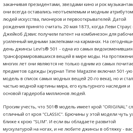
заканчивая президентами, звездами кино и рок музыкантам
они всегда оставались неотъемлемым и модным атрибутом
людей искусства, пионеров и первооткрывателей. Датой
рождения принято считать 20 мая 1873, когда Леви Страус
Джейкоб Дэвис получили патент на комбинезон для рабочи
усиленный медными заклепками на карманах. На сегодняш
день джинсы Levi’s® 501 - одна из самых видоизменивших
трансформировавшихся вещей в мире моды. На протяжени
многих лет они являются не только одним из самых почит
предметов одежды (журнал Time Magazine включил 501-ую
модель в список самых модных вещей 20-го века), но и ста
частью модной картины мира, его культурного наследия и
основой гардероба миллионов людей.
Просим учесть, что 501® модель имеет крой "ORIGINAL" сл
отличный от кроя "CLASSIC". Брючины у этой модели чуть у
ближе к крою "SLIM". И если вы обладаете развитой
мускулатурой на ногах, и не любите джинсы в обтяжку - вас