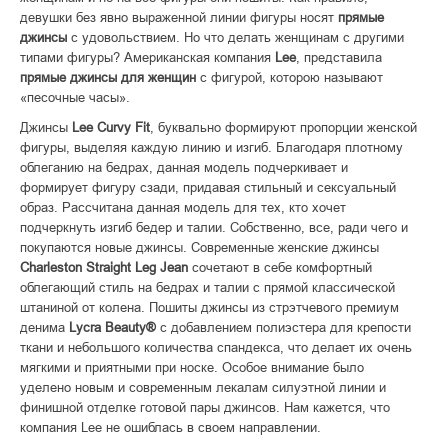
девушки без явно выраженной линии фигуры носят
прямые
джинсы
с удовольствием. Но что делать женщинам с другими
типами фигуры? Американская компания
Lee
, представила
прямые джинсы для женщин
с фигурой, которою называют
«песочные часы».
Джинсы
Lee Curvy Fit
, буквально формируют пропорции женской
фигуры, выделяя каждую линию и изгиб. Благодаря плотному
облеганию на бедрах, данная модель подчеркивает и
формирует фигуру сзади, придавая стильный и сексуальный
образ. Рассчитана данная модель для тех, кто хочет
подчеркнуть изгиб бедер и талии. Собственно, все, ради чего и
покупаются новые джинсы. Современные женские джинсы
Charleston Straight Leg Jean
сочетают в себе комфортный
облегающий стиль на бедрах и талии с прямой классической
штаниной от колена. Пошиты джинсы из стрэтчевого премиум
денима
Lycra Beauty®
с добавлением полиэстера для крепости
ткани и небольшого количества спандекса, что делает их очень
мягкими и приятными при носке. Особое внимание было
уделено новым и современным лекалам силуэтной линии и
финишной отделке готовой пары джинсов. Нам кажется, что
компания Lee не ошиблась в своем направлении.