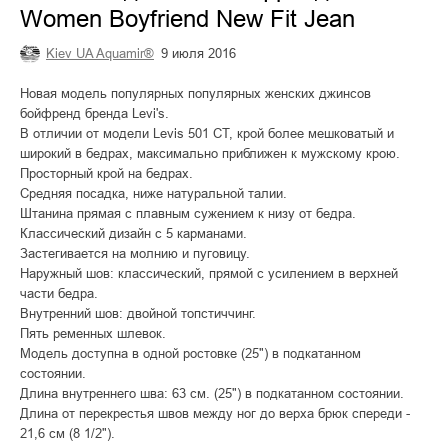
Women Boyfriend New Fit Jean
Kiev UA Aquamir®
9 июля 2016
Новая модель популярных популярных женских джинсов
бойфренд бренда Levi's.
В отличии от модели Levis 501 CT, крой более мешковатый и
широкий в бедрах, максимально приближен к мужскому крою.
Просторный крой на бедрах.
Средняя посадка, ниже натуральной талии.
Штанина прямая с плавным сужением к низу от бедра.
Классический дизайн с 5 карманами.
Застегивается на молнию и пуговицу.
Наружный шов: классический, прямой с усилением в верхней
части бедра.
Внутренний шов: двойной топстиччинг.
Пять ременных шлевок.
Модель доступна в одной ростовке (25") в подкатанном
состоянии.
Длина внутреннего шва: 63 см. (25") в подкатанном состоянии.
Длина от перекрестья швов между ног до верха брюк спереди -
21,6 см (8 1/2").