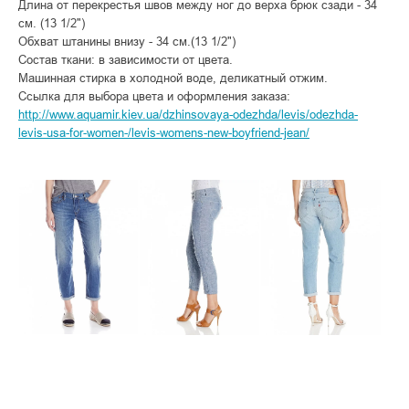
Длина от перекрестья швов между ног до верха брюк сзади - 34
см. (13 1/2")
Обхват штанины внизу - 34 см.(13 1/2")
Состав ткани: в зависимости от цвета.
Машинная стирка в холодной воде, деликатный отжим.
Ссылка для выбора цвета и оформления заказа:
http://www.aquamir.kiev.ua/dzhinsovaya-odezhda/levis/odezhda-
levis-usa-for-women-/levis-womens-new-boyfriend-jean/